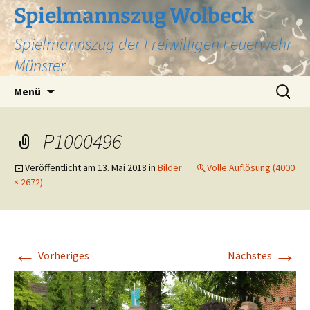
Zum
Spielmannszug Wolbeck
Inhalt
Spielmannszug der Freiwilligen Feuerwehr
springen
Münster
Suchen
Menü
nach:
P1000496
Veröffentlicht am
13. Mai 2018
in
Bilder
Volle Auflösung (4000
× 2672)
←
→
Vorheriges
Nächstes