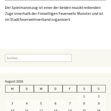
Der Spielmannszug ist einer der beiden musiktreibenden
Züge innerhalb der Freiwilligen Feuerwehr Münster und ist
im Stadtfeuerwehrverband organisiert.
Suchen
nach:
August 2026
M
D
M
D
F
S
S
1
2
3
4
5
6
7
8
9
10
11
12
13
14
15
16