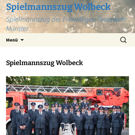
Zum
Spielmannszug Wolbeck
Inhalt
Spielmannszug der Freiwilligen Feuerwehr
springen
Münster
Suchen
Menü
nach:
Spielmannszug Wolbeck